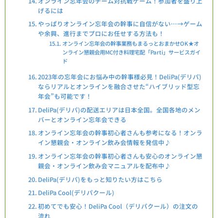
オンライン忘年会のチーム対抗戦ゲーム！参加者を盛り上
げるには
やっぱりオンライン忘年会の幹事に自信がない…→ゲーム
や余興、進行までプロにお任せする方法も！
オンライン忘年会の幹事業務もまるっとおまかせOK★オ
ンライン懇親会用MC付き料理宅配「Parti」サービスガイ
ド
2023年の忘年会にお悩み中の幹事様必見！DeliPa(デリパ)
ならリアルとオンラインを融合させた“ハイブリッド型忘
年会”も可能です！
DeliPa(デリパ)の配送エリアは日本全国。全国各地のメン
バーとオンライン忘年会できる
オンライン忘年会の幹事初心者さんも参考になる！オンラ
イン懇親会・オンライン飲み会情報を発信中♪
オンライン忘年会の幹事初心者さんも安心のオンライン懇
親会・オンライン飲み会マニュアルを配布中♪
DeliPa(デリパ)をもっと知りたい方はこちら
DeliPa Cool(デリパクール)
初めてでも安心！DeliPa Cool（デリパクール）の注文の
流れ