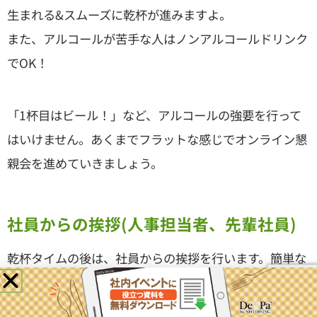
生まれる&スムーズに乾杯が進みますよ。
また、アルコールが苦手な人はノンアルコールドリンク
でOK！
「1杯目はビール！」など、アルコールの強要を行って
はいけません。あくまでフラットな感じでオンライン懇
親会を進めていきましょう。
社員からの挨拶(人事担当者、先輩社員)
乾杯タイムの後は、社員からの挨拶を行います。簡単な
挨拶に加えて、自社についてひと言アピールを述べると
0
¥
0
空き状況
◎
利用方法
お問合せ
マイページ
カート