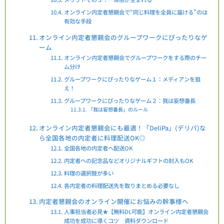
オンライン内定者懇親会で“同じ料理を全員に届ける”のは
有効な手段
オンライン内定者懇親会のグループワークにぴったりなゲ
ーム
オンライン内定者懇親会でグループワークをする際のチー
ム分け
グループワークにぴったりなゲーム１：メディアンを狙
え！
グループワークにぴったりなゲーム２：我は妄想番長
「我は妄想番長」のルール
オンライン内定者懇親会にも最適！「DeliPa」(デリパ)な
ら全国各地の内定者に料理配送OK◎
全国各地の内定者へ配送OK
内定者への記念品などオリジナルギフトの封入もOK
料理の選択肢が多い
各内定者の料理配送先を取りまとめる必要なし
内定者懇親会のオンライン開催にお悩みの幹事様へ
人事担当者必見★【無料DL可能】オンライン内定者懇親会
成功を成功に導くコツ 資料ダウンロード