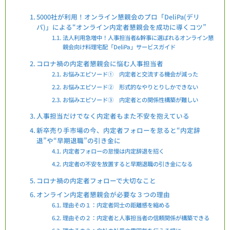
5000社が利用！オンライン懇親会のプロ「DeliPa(デリ
パ)」による“オンライン内定者懇親会を成功に導くコツ”
法人利用急増中！人事担当者&幹事に選ばれるオンライン懇
親会向け料理宅配「DeliPa」サービスガイド
コロナ禍の内定者懇親会に悩む人事担当者
お悩みエピソード① 内定者と交流する機会が減った
お悩みエピソード② 形式的なやりとりしかできない
お悩みエピソード③ 内定者との関係性構築が難しい
人事担当だけでなく内定者もまた不安を抱えている
新卒売り手市場の今、内定者フォローを怠ると“内定辞
退”や“早期退職”の引き金に
内定者フォローの怠慢は内定辞退を招く
内定者の不安を放置すると早期退職の引き金になる
コロナ禍の内定者フォローで大切なこと
オンライン内定者懇親会が必要な３つの理由
理由その１：内定者同士の距離感を縮める
理由その２：内定者と人事担当者の信頼関係が構築できる