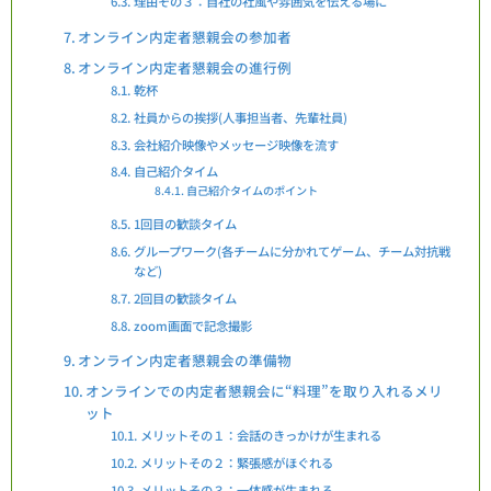
理由その３：自社の社風や雰囲気を伝える場に
オンライン内定者懇親会の参加者
オンライン内定者懇親会の進行例
乾杯
社員からの挨拶(人事担当者、先輩社員)
会社紹介映像やメッセージ映像を流す
自己紹介タイム
自己紹介タイムのポイント
1回目の歓談タイム
グループワーク(各チームに分かれてゲーム、チーム対抗戦
など)
2回目の歓談タイム
zoom画面で記念撮影
オンライン内定者懇親会の準備物
オンラインでの内定者懇親会に“料理”を取り入れるメリ
ット
メリットその１：会話のきっかけが生まれる
メリットその２：緊張感がほぐれる
メリットその３：一体感が生まれる